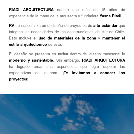
RIADI ARQUITECTURA
cuenta con más de 15 años de
experiencia de la mano de la arquitecta y fundadora
Yasna Riadi
.
RA
se especializa en el diseño de proyectos de
alto estándar
que
integran las necesidades de las construcciones del sur de Chile.
Esto incluye el
uso de materiales de la zona
y
mantener el
estilo arquitectónico
de ésta.
El desafío se presenta en incluir dentro del diseño tradicional lo
moderno y sustentable
. Sin embargo,
RIADI ARQUITECTURA
ha logrado crear una experiencia que logra superar las
expectativas del entorno.
¡Te invitamos a conocer los
proyectos!